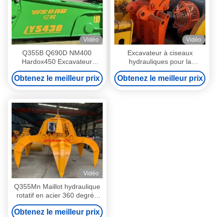
Vidéo
Vidéo
Q355B Q690D NM400
Excavateur à ciseaux
Hardox450 Excavateur
hydrauliques pour la
hydraulique à coupe de
démolition
Obtenez le meilleur prix
Obtenez le meilleur prix
branche
Vidéo
Q355Mn Maillot hydraulique
rotatif en acier 360 degrés
Maillot forestier pour
Obtenez le meilleur prix
excavatrice