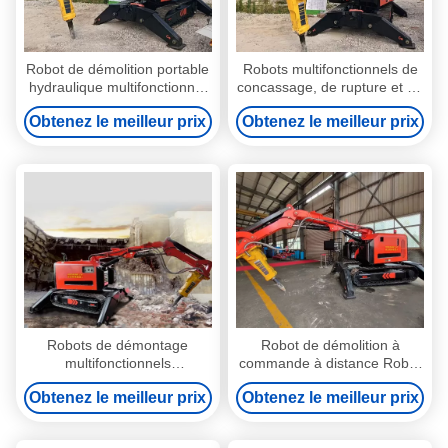
Robot de démolition portable
Robots multifonctionnels de
hydraulique multifonctionnel
concassage, de rupture et de
pour le sauvetage des
démontage
Obtenez le meilleur prix
Obtenez le meilleur prix
bâtiments en cas
d'effondrement
Robots de démontage
Robot de démolition à
multifonctionnels
commande à distance Robot
télécommandés
de soufflage pour creuser /
Obtenez le meilleur prix
Obtenez le meilleur prix
broyer / saisir et nettoyer les
mines