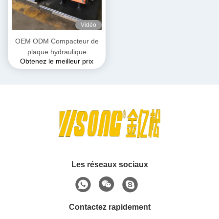
Vidéo
OEM ODM Compacteur de
plaque hydraulique
Obtenez le meilleur prix
réversible vibrant pour la
route compacte
Les réseaux sociaux
Contactez rapidement