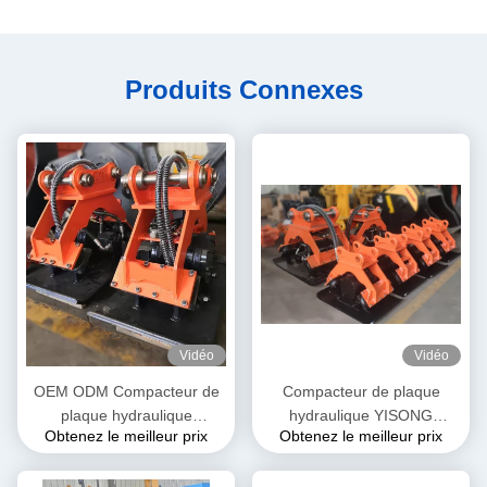
Produits Connexes
Vidéo
Vidéo
OEM ODM Compacteur de
Compacteur de plaque
plaque hydraulique
hydraulique YISONG
Obtenez le meilleur prix
Obtenez le meilleur prix
réversible vibrant pour la
Compacteur Vibro pour
route compacte
excavateur