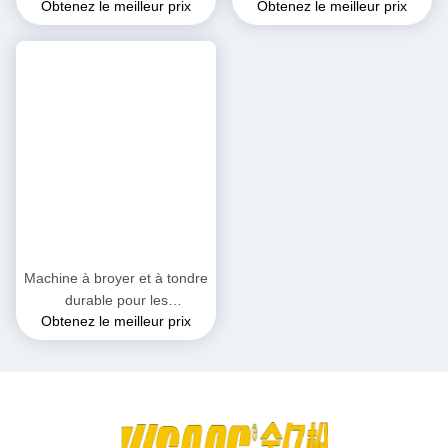
Obtenez le meilleur prix
Obtenez le meilleur prix
Équipement essentiel pour le
acier trempé YS200
recyclage des déchets
métalliques
Machine à broyer et à tondre
durable pour les
Obtenez le meilleur prix
environnements difficiles
3800 kg